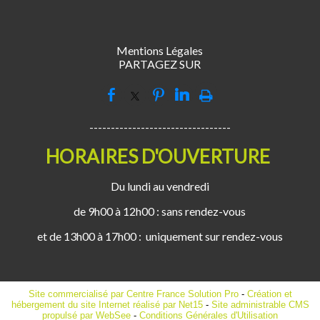
Mentions Légales
PARTAGEZ SUR
---------------------------------
HORAIRES D'OUVERTURE
Du lundi au vendredi
de 9h00 à 12h00 : sans rendez-vous
et de 13h00 à 17h00 : uniquement sur rendez-vous
Site commercialisé par Centre France Solution Pro
-
Création et
hébergement du site Internet réalisé par Net15
-
Site administrable CMS
propulsé par WebSee
-
Conditions Générales d'Utilisation