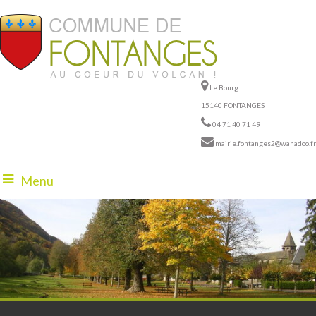
Le Bourg
15140 FONTANGES
04 71 40 71 49
mairie.fontanges2@wanadoo.fr
Menu