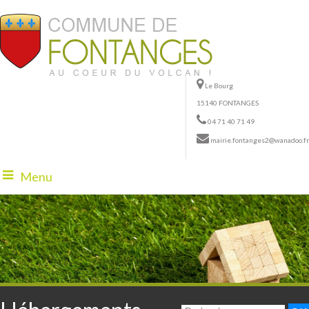
Le Bourg
15140 FONTANGES
04 71 40 71 49
mairie.fontanges2@wanadoo.fr
Menu