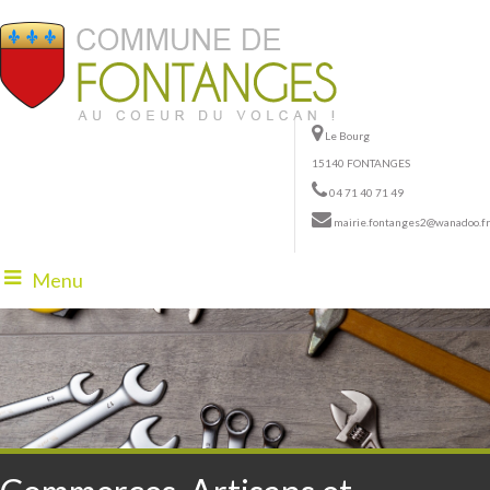
Le Bourg
15140 FONTANGES
04 71 40 71 49
mairie.fontanges2@wanadoo.fr
Menu