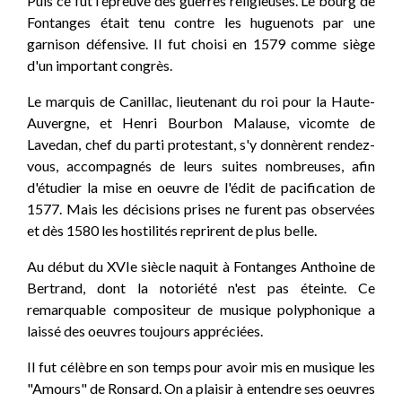
Puis ce fut l'épreuve des guerres religieuses. Le bourg de
Fontanges était tenu contre les huguenots par une
garnison défensive. Il fut choisi en 1579 comme siège
d'un important congrès.
Le marquis de Canillac, lieutenant du roi pour la Haute-
Auvergne, et Henri Bourbon Malause, vicomte de
Lavedan, chef du parti protestant, s'y donnèrent rendez-
vous, accompagnés de leurs suites nombreuses, afin
d'étudier la mise en oeuvre de l'édit de pacification de
1577. Mais les décisions prises ne furent pas observées
et dès 1580 les hostilités reprirent de plus belle.
Au début du XVIe siècle naquit à Fontanges Anthoine de
Bertrand, dont la notoriété n'est pas éteinte. Ce
remarquable compositeur de musique polyphonique a
laissé des oeuvres toujours appréciées.
Il fut célèbre en son temps pour avoir mis en musique les
"Amours" de Ronsard. On a plaisir à entendre ses oeuvres