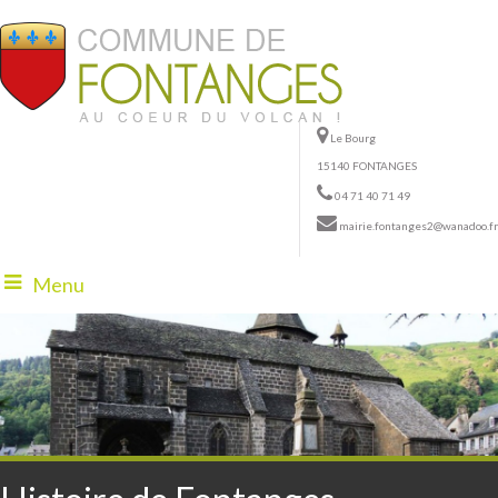
Le Bourg
15140 FONTANGES
04 71 40 71 49
mairie.fontanges2@wanadoo.fr
Menu