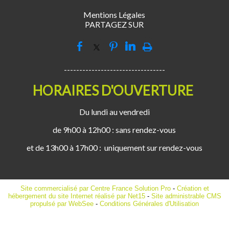
Mentions Légales
PARTAGEZ SUR
---------------------------------
HORAIRES D'OUVERTURE
Du lundi au vendredi
de 9h00 à 12h00 : sans rendez-vous
et de 13h00 à 17h00 : uniquement sur rendez-vous
Site commercialisé par Centre France Solution Pro
-
Création et
hébergement du site Internet réalisé par Net15
-
Site administrable CMS
propulsé par WebSee
-
Conditions Générales d'Utilisation